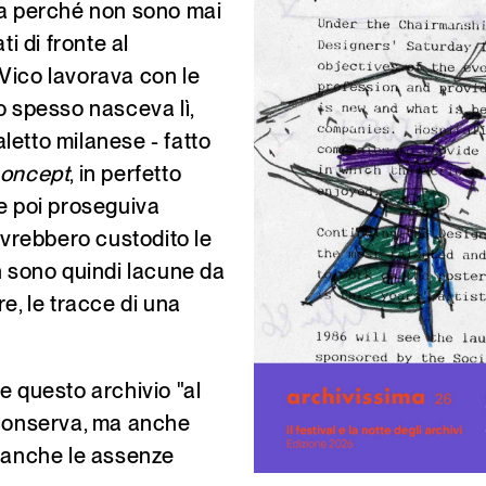
ma perché non sono mai
i di fronte al
Vico lavorava con le
tto spesso nasceva lì,
ialetto milanese - fatto
oncept
, in perfetto
e poi proseguiva
e avrebbero custodito le
n sono quindi lacune da
e, le tracce di una
e questo archivio "al
 conserva, ma anche
, anche le assenze