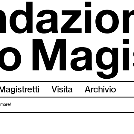
Magistretti
Visita
Archivio
tembre!