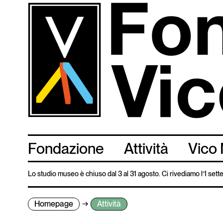
Salta
al
contenuto
principale
Fondazione
Attività
Vico 
Lo studio museo è chiuso dal 3 al 31 agosto. Ci rivediamo l’1 set
Homepage
Attività