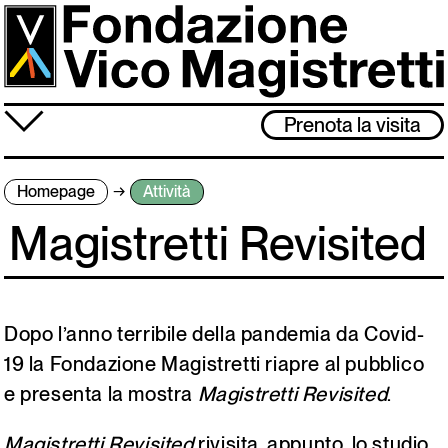
Salta
al
contenuto
principale
≡
Prenota la visita
Fondazione
Homepage
Attività
Attività
Magistretti Revisited
Vico Magistretti
Visita
Archivio
Dopo l’anno terribile della pandemia da Covid-
19 la Fondazione Magistretti riapre al pubblico
e presenta la mostra
Magistretti Revisited
.
Lo studio museo è chiuso dal 3 al 31 agosto. Ci rivediamo l’1 settembre!
Magistretti Revisited
rivisita, appunto, lo studio