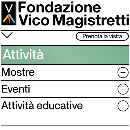
Salta
al
contenuto
principale
≡
Prenota la visita
Fondazione
Attività
Attività
Mostre
+
Vico Magistretti
Visita
Eventi
+
Archivio
Attività educative
+
Lo studio museo è chiuso dal 3 al 31 agosto. Ci rivediamo l’1 settembre!