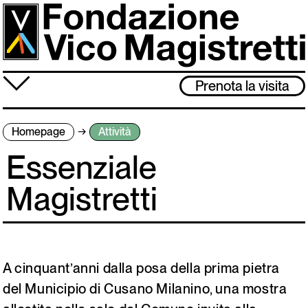
Salta
al
contenuto
principale
≡
Prenota la visita
Fondazione
Homepage
Attività
Attività
Essenziale
Vico Magistretti
Magistretti
Visita
Archivio
A cinquant’anni dalla posa della prima pietra
Lo studio museo è chiuso dal 3 al 31 agosto. Ci rivediamo l’1 settembre!
del Municipio di Cusano Milanino, una mostra