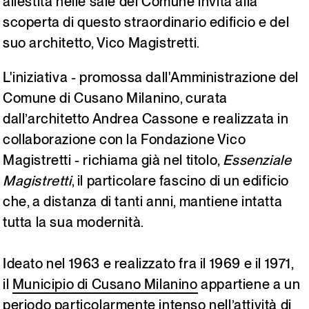
allestita nelle sale del Comune invita alla
Italiano
English
scoperta di questo straordinario edificio e del
suo architetto, Vico Magistretti.
L'iniziativa - promossa dall'Amministrazione del
Comune di Cusano Milanino, curata
dall’architetto Andrea Cassone e realizzata in
collaborazione con la Fondazione Vico
Magistretti - richiama già nel titolo,
Essenziale
Magistretti
, il particolare fascino di un edificio
che, a distanza di tanti anni, mantiene intatta
tutta la sua modernità.
Ideato nel 1963 e realizzato fra il 1969 e il 1971,
il
Municipio di Cusano Milanino
appartiene a un
periodo particolarmente intenso nell’attività di