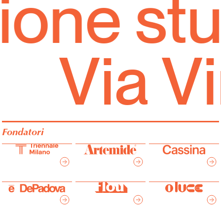
one stud
Via V
Fondatori