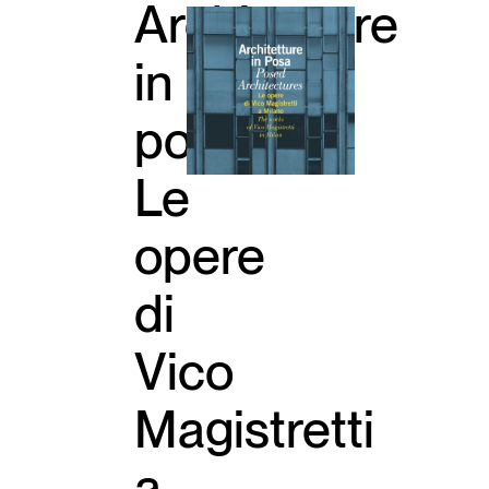
Architetture
in
posa.
Le
opere
di
Vico
Magistretti
a