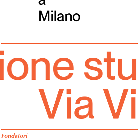
Milano
one stud
Via V
Fondatori