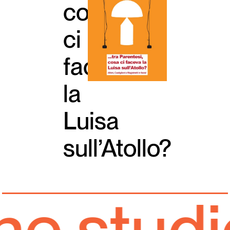
cosa
Italiano
English
ci
faceva
la
Luisa
sull’Atollo?
e studi