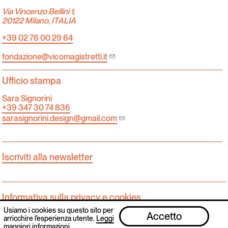
Via Vincenzo Bellini 1,
20122 Milano, ITALIA
+39 02 76 00 29 64
fondazione@vicomagistretti.it
Ufficio stampa
Sara Signorini
+39 347 30 74 836
sarasignorini.design@gmail.com
Iscriviti alla newsletter
Informativa sulla privacy e cookies.
Usiamo i cookies su questo sito per
Accetto
Tutti i diritti sono riservati.
arricchire l'esperienza utente.
Leggi
© 2025 Fondazione Vico Magistretti
maggiori informazioni
.