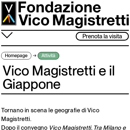
Salta
al
contenuto
principale
≡
Prenota la visita
Fondazione
Homepage
Attività
Attività
Vico Magistretti e il
Vico Magistretti
Giappone
Visita
Archivio
Tornano in scena le geografie di Vico
Magistretti.
Lo studio museo è chiuso dal 3 al 31 agosto. Ci rivediamo l’1 settembre!
Dopo il convegno
Vico Magistretti. Tra Milano e