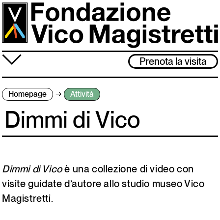
Salta
al
contenuto
principale
≡
Prenota la visita
Fondazione
Homepage
Attività
Attività
Dimmi di Vico
Vico Magistretti
Visita
Archivio
Dimmi di Vico
è una collezione di video con
visite guidate d’autore allo studio museo Vico
Magistretti.
Lo studio museo è chiuso dal 3 al 31 agosto. Ci rivediamo l’1 settembre!