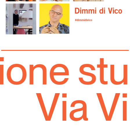
one stud
Via V