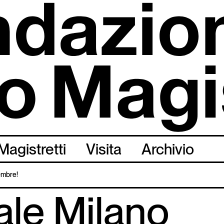
Magistretti
Visita
Archivio
tembre!
ale Milano