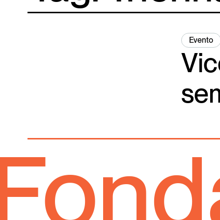
Evento
Vic
se
ondaz