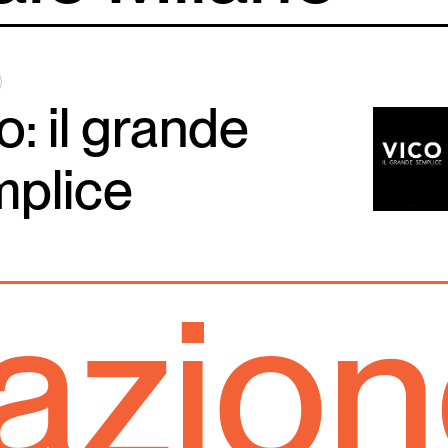
o: il grande
mplice
ione 