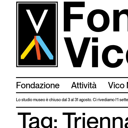
Salta
al
contenuto
principale
Fondazione
Attività
Vico 
Lo studio museo è chiuso dal 3 al 31 agosto. Ci rivediamo l’1 set
Tag: Trienn