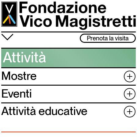
Salta
al
contenuto
principale
≡
Prenota la visita
Fondazione
Attività
Attività
Mostre
+
Vico Magistretti
Visita
Eventi
+
Archivio
Attività educative
+
Lo studio museo è chiuso dal 3 al 31 agosto. Ci rivediamo l’1 settembre!