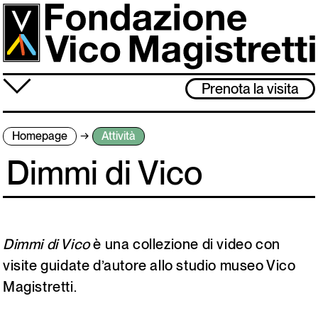
Salta
al
contenuto
principale
≡
Prenota la visita
Fondazione
Homepage
Attività
Attività
Dimmi di Vico
Vico Magistretti
Visita
Archivio
Dimmi di Vico
è una collezione di video con
visite guidate d’autore allo studio museo Vico
Magistretti.
Lo studio museo è chiuso dal 3 al 31 agosto. Ci rivediamo l’1 settembre!