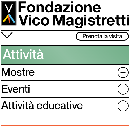
Salta
al
contenuto
principale
≡
Prenota la visita
Fondazione
Attività
Attività
Mostre
+
Vico Magistretti
Visita
Eventi
+
Archivio
Attività educative
+
Lo studio museo è chiuso dal 3 al 31 agosto. Ci rivediamo l’1 settembre!