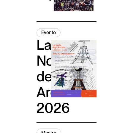
Italiano
English
Evento
La
Notte
degli
Archivi
2026
Mostra