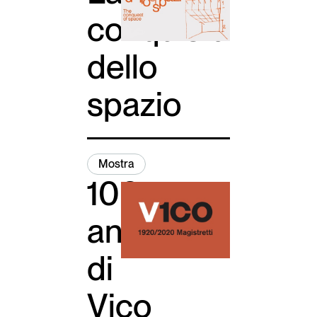
conquista
dello
spazio
Mostra
100
anni
di
Vico