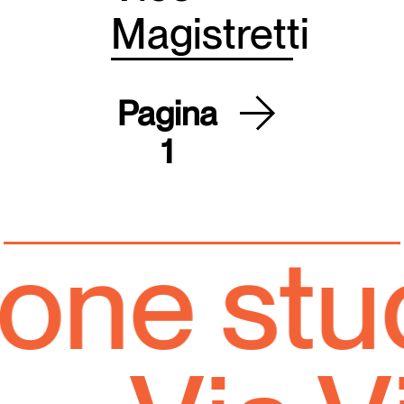
Magistretti
Paginazione
Pagina
Pagina
››
1
successiv
ne studi