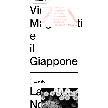
Vico
Magistretti
e
il
Giappone
Evento
La
Notte