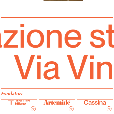
Italiano
English
ione st
Via Vin
Fondatori