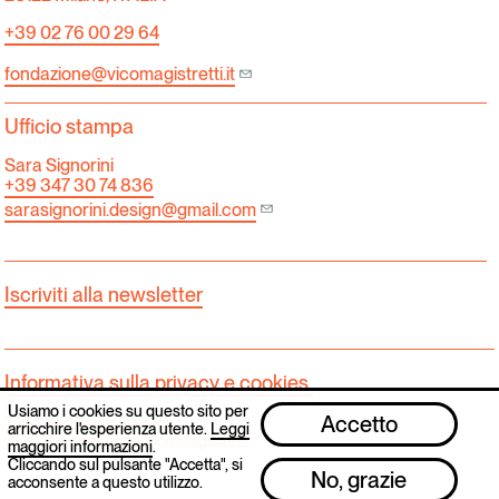
+39 02 76 00 29 64
fondazione@vicomagistretti.it
Ufficio stampa
Sara Signorini
+39 347 30 74 836
sarasignorini.design@gmail.com
Iscriviti alla newsletter
Informativa sulla privacy e cookies.
Usiamo i cookies su questo sito per
Accetto
Tutti i diritti sono riservati.
arricchire l'esperienza utente.
Leggi
© 2025 Fondazione Vico Magistretti
maggiori informazioni
.
Cliccando sul pulsante "Accetta", si
No, grazie
acconsente a questo utilizzo.