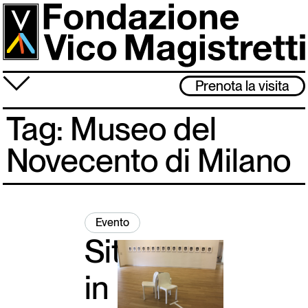
Salta
al
contenuto
principale
≡
Prenota la visita
Fondazione
Tag: Museo del
Attività
Novecento di Milano
Vico Magistretti
Visita
Evento
Archivio
Sit
in
Lo studio museo è chiuso dal 3 al 31 agosto. Ci rivediamo l’1 settembre!