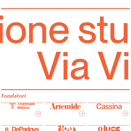
ne stud
Via V
Fondatori