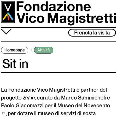
Salta
al
contenuto
principale
≡
Prenota la visita
Fondazione
Homepage
Attività
Attività
Sit in
Vico Magistretti
Visita
Archivio
La Fondazione Vico Magistretti è partner del
progetto
Sit in
, curato da Marco Sammicheli e
Paolo Giacomazzi per il
Museo del Novecento
Lo studio museo è chiuso dal 3 al 31 agosto. Ci rivediamo l’1 settembre!
, per dotare il museo di servizi di sosta