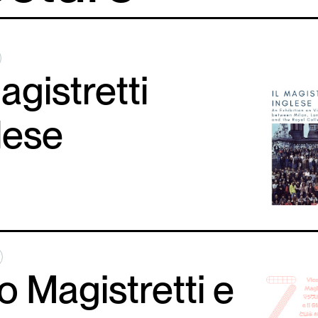
Magistretti
lese
o Magistretti e