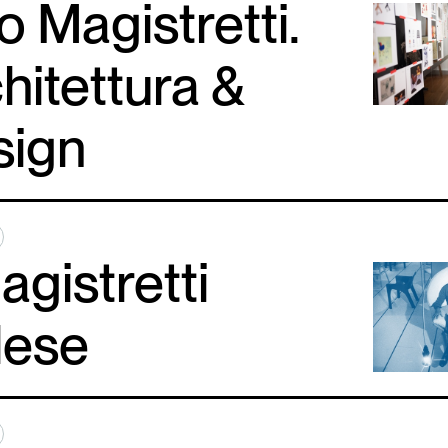
o Magistretti.
hitettura &
sign
Magistretti
lese