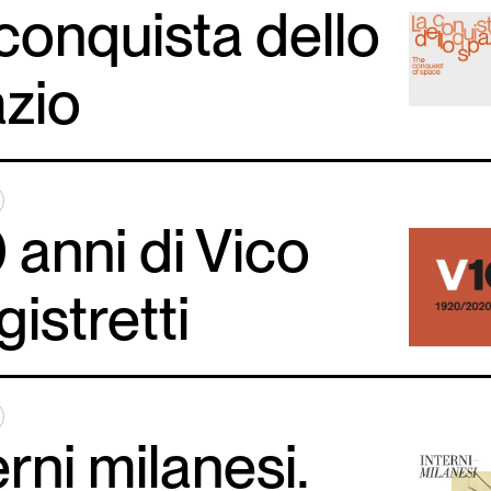
conquista dello
zio
 anni di Vico
istretti
erni milanesi.