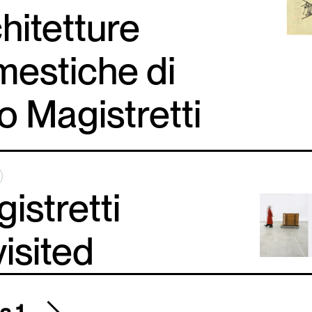
hitetture
estiche di
o Magistretti
istretti
isited