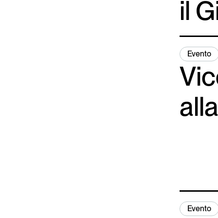
il 
Evento
Vi
all
Evento