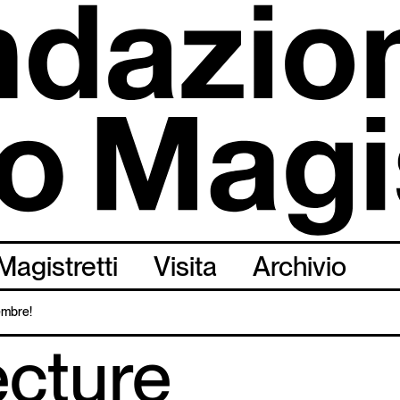
Magistretti
Visita
Archivio
tembre!
ecture