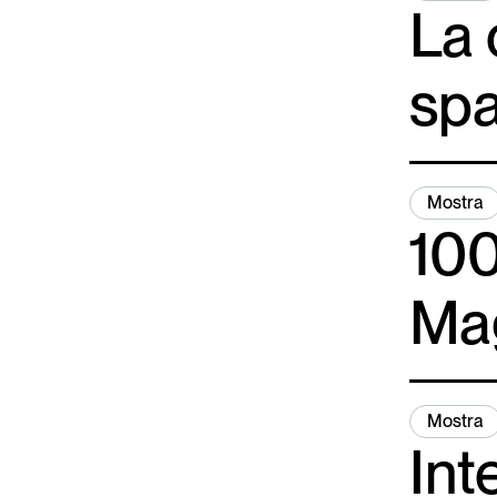
La 
spa
Mostra
100
Mag
Mostra
Int