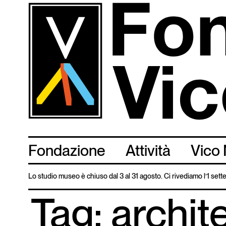
Salta
al
contenuto
principale
Fondazione
Attività
Vico 
Lo studio museo è chiuso dal 3 al 31 agosto. Ci rivediamo l’1 set
Tag: archit