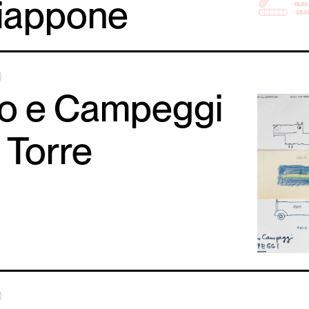
Giappone
co e Campeggi
a Torre