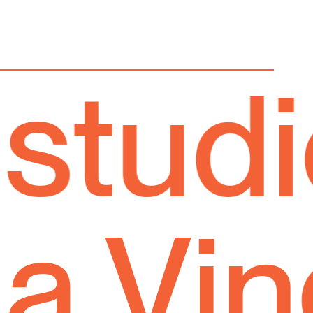
udio 
Via V