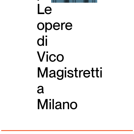
Le
Italiano
English
opere
di
Vico
Magistretti
a
Milano