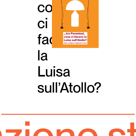
cosa
Italiano
English
ci
faceva
la
Luisa
sull’Atollo?
ione st