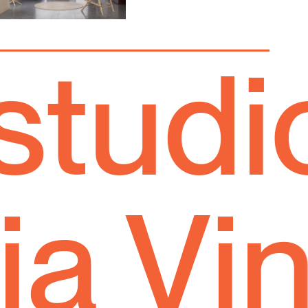
dio m
Via 