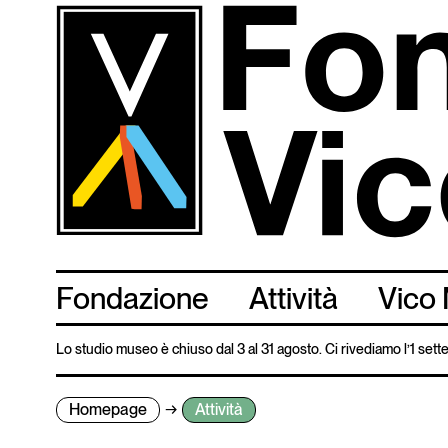
Salta
al
contenuto
principale
Fondazione
Attività
Vico 
Lo studio museo è chiuso dal 3 al 31 agosto. Ci rivediamo l’1 set
Homepage
Attività