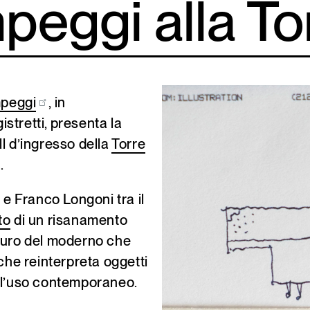
peggi alla To
peggi
, in
stretti, presenta la
ll d’ingresso della
Torre
.
 e Franco Longoni tra il
to
di un risanamento
auro del moderno che
che reinterpreta oggetti
r l’uso contemporaneo.