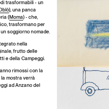
i trasformabili - un
Oblò
), una panca
ria (
Moma
) - che,
sico, trasformano per
 in un soggiorno nomade.
tegrato nella
nale, frutto delle
tti e della Campeggi.
rranno rimossi con la
e la mostra verrà
ggi ad Anzano del