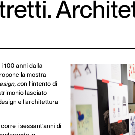
retti. Archite
i 100 anni dalla
propone la mostra
esign, c
on l’intento di
atrimonio lasciato
 design e l’architettura
rcorre i sessant’anni di