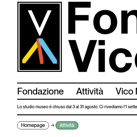
Salta
al
contenuto
principale
Fondazione
Attività
Vico 
Lo studio museo è chiuso dal 3 al 31 agosto. Ci rivediamo l’1 set
Homepage
Attività