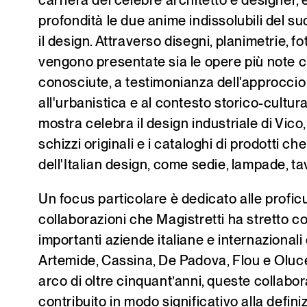
carriera del celebre architetto e designer,
profondità le due anime indissolubili del suo
il design. Attraverso disegni, planimetrie, fo
vengono presentate sia le opere più note 
conosciute, a testimonianza dell'approccio 
all'urbanistica e al contesto storico-cultural
mostra celebra il design industriale di Vico,
schizzi originali e i cataloghi di prodotti c
dell'Italian design, come sedie, lampade, tavol
Un focus particolare è dedicato alle profi
collaborazioni che Magistretti ha stretto co
importanti aziende italiane e internazional
Artemide, Cassina, De Padova, Flou e Oluc
arco di oltre cinquant’anni, queste collabo
contribuito in modo significativo alla defin