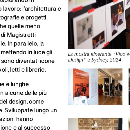
 esplorando in
 lavoro: l'architettura e
tografie e progetti,
che quelle meno
di Magistretti
e. In parallelo, la
 mettendo in luce gli
La mostra itinerante "Vico Ma
he sono diventati icone
Design" a Sydney, 2024
i, letti e librerie.
cue e lunghe
n alcune delle più
i del design, come
e. Sviluppate lungo un
razioni hanno
izione e al successo