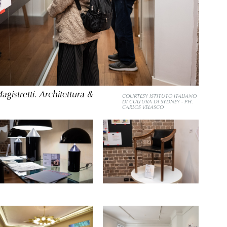
gistretti. Architettura &
COURTESY ISTITUTO ITALIANO
DI CULTURA DI SYDNEY - PH.
CARLOS VELASCO