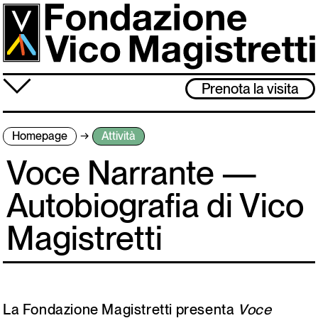
Salta
al
contenuto
principale
≡
Prenota la visita
Fondazione
Homepage
Attività
Attività
Voce Narrante —
Vico Magistretti
Autobiografia di Vico
Visita
Magistretti
Archivio
Lo studio museo è chiuso dal 3 al 31 agosto. Ci rivediamo l’1 settembre!
La Fondazione Magistretti presenta
Voce