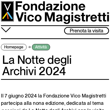
Salta
al
contenuto
principale
≡
Prenota la visita
Fondazione
Homepage
Attività
Attività
La Notte degli
Vico Magistretti
Archivi 2024
Visita
Archivio
Il 7 giugno 2024 la Fondazione Vico Magistretti
Lo studio museo è chiuso dal 3 al 31 agosto. Ci rivediamo l’1 settembre!
partecipa alla nona edizione, dedicata al tema