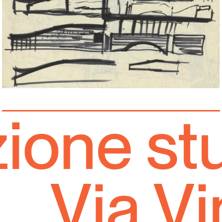
one stud
Via V