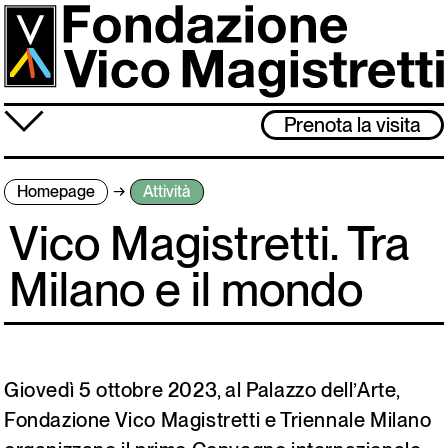
Salta
al
contenuto
principale
≡
Prenota la visita
Fondazione
Homepage
Attività
Attività
Vico Magistretti. Tra
Vico Magistretti
Milano e il mondo
Visita
Archivio
Giovedì 5 ottobre 2023, al Palazzo dell’Arte,
Lo studio museo è chiuso dal 3 al 31 agosto. Ci rivediamo l’1 settembre!
Fondazione Vico Magistretti e Triennale Milano