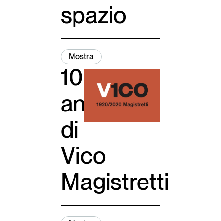
spazio
Italiano
English
Mostra
100
anni
di
Vico
Magistretti