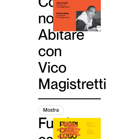
Cose
normali.
Abitare
con
Vico
Magistretti
Mostra
Fuori