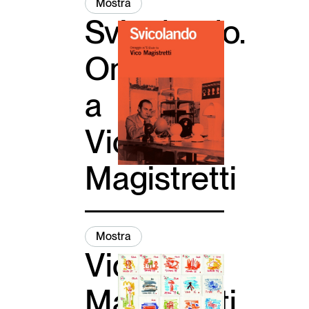
Mostra
Svicolando.
Omaggio
a
Vico
Magistretti
Mostra
Vico
Magistretti.