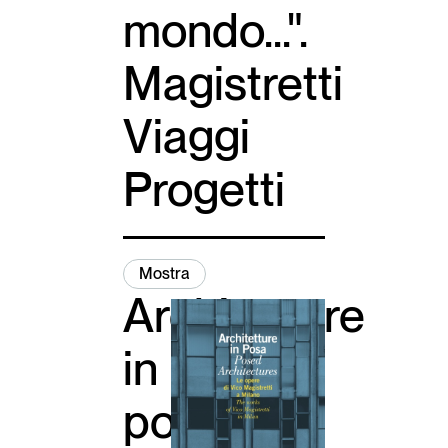
mondo...".
Italiano
English
Magistretti
Viaggi
Progetti
Mostra
Architetture
in
posa.