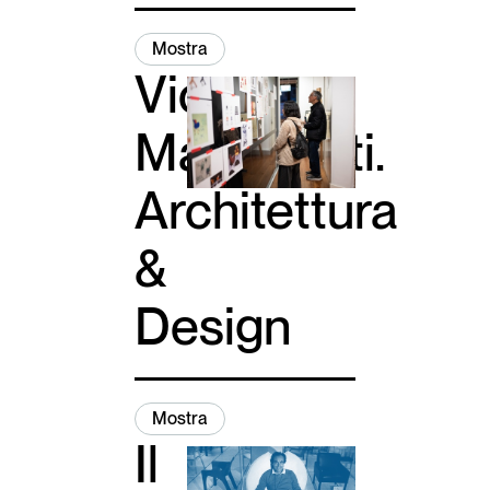
Mostra
Vico
Magistretti.
Architettura
&
Design
Mostra
Il