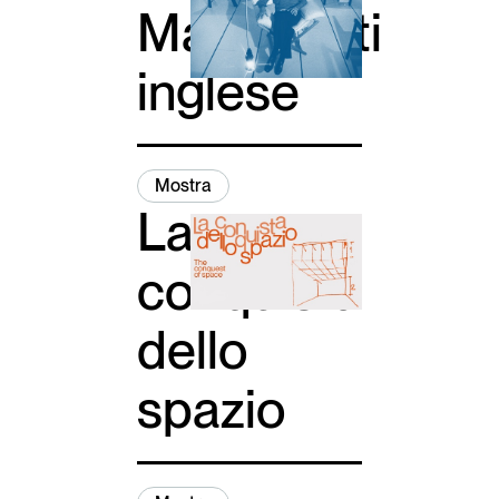
Magistretti
inglese
Mostra
La
conquista
dello
spazio