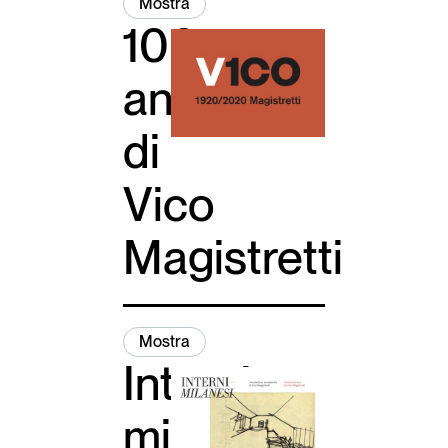
Mostra
100
anni
di
Vico
Magistretti
Mostra
Interni
milanesi.