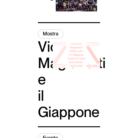
Italiano
English
Mostra
Vico
Magistretti
e
il
Giappone
Evento