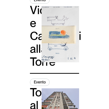
Vico
e
Campeggi
alla
Torre
Evento
Torre
al