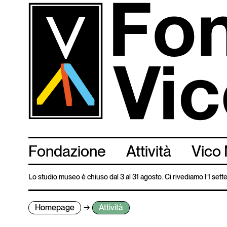
Salta
al
contenuto
principale
Fondazione
Attività
Vico 
Lo studio museo è chiuso dal 3 al 31 agosto. Ci rivediamo l’1 set
Homepage
Attività