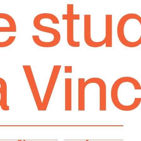
tudio
ia Vin