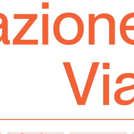
one s
V