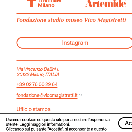
Fondazione studio museo Vico Magistretti
Instagram
Via Vincenzo Bellini 1,
20122 Milano, ITALIA
+39 02 76 00 29 64
fondazione@vicomagistretti.it
Ufficio stampa
Sara Signorini
Usiamo i cookies su questo sito per arricchire l'esperienza
Ac
+39 347 30 74 836
utente.
Leggi maggiori informazioni
.
Cliccando sul pulsante "Accetta", si acconsente a questo
sarasignorini.design@gmail.com