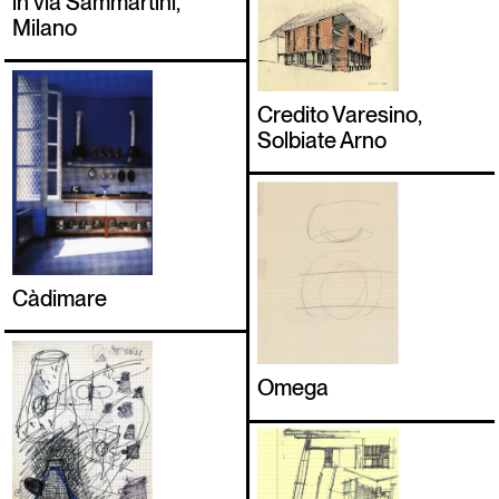
in via Sammartini,
Milano
Credito Varesino,
Solbiate Arno
Càdimare
Omega